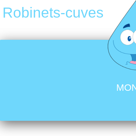
Robinets-cuves
MON